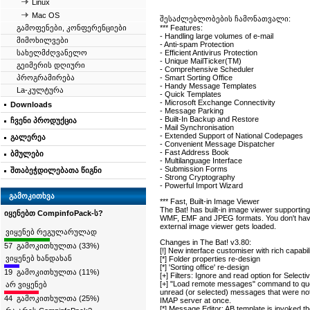
Linux
Mac OS
შესაძლებლობების ჩამონათვალი:
გამოფენები, კონფერენციები
*** Features:
- Handling large volumes of e-mail
მიმოხილვები
- Anti-spam Protection
სახელმძღვანელო
- Efficient Antivirus Protection
- Unique MailTicker(TM)
გეიმერის დღიური
- Comprehensive Scheduler
პროგრამირება
- Smart Sorting Office
- Handy Message Templates
La-კულტურა
- Quick Templates
- Microsoft Exchange Connectivity
Downloads
- Message Parking
- Built-In Backup and Restore
ჩვენი პროდუქცია
- Mail Synchronisation
- Extended Support of National Codepages
გალერეა
- Convenient Message Dispatcher
- Fast Address Book
ბმულები
- Multilanguage Interface
- Submission Forms
შთაბეჭდილებათა წიგნი
- Strong Cryptography
- Powerful Import Wizard
გამოკითხვა
*** Fast, Built-in Image Viewer
The Bat! has built-in image viewer supporti
იყენებთ CompinfoPack-ს?
WMF, EMF and JPEG formats. You don't have 
external image viewer gets loaded.
ვიყენებ რეგულარულად
Changes in The Bat! v3.80:
57 გამოკითხულთა (33%)
[!] New interface customiser with rich capabili
ვიყენებ ხანდახან
[*] Folder properties re-design
[*] 'Sorting office' re-design
19 გამოკითხულთა (11%)
[+] Filters: Ignore and read option for Select
[+] "Load remote messages" command to queu
არ ვიყენებ
unread (or selected) messages that were n
44 გამოკითხულთა (25%)
IMAP server at once.
[*] Message Editor: AB template is invoked 