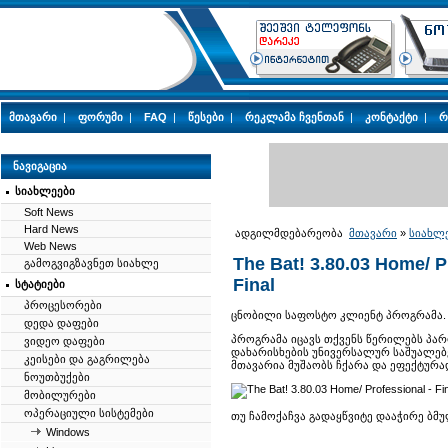
მთავარი
|
ფორუმი
|
FAQ
|
წესები
|
რეკლამა ჩვენთან
|
კონტაქტი
|
რ
ნავიგაცია
სიახლეები
Soft News
Hard News
ადგილმდებარეობა
მთავარი
»
სიახლ
Web News
The Bat! 3.80.03 Home/ P
გამოგვიგზავნეთ სიახლე
Final
სტატიები
პროცესორები
ცნობილი საფოსტო კლიენტ პროგრამა.
დედა დაფები
პროგრამა იცავს თქვენს წერილებს პა
ვიდეო დაფები
დახარისხების უნივერსალურ საშუალებ
კეისები და გაგრილება
მთავარია მუშაობს ჩქარა და ეფექტურა
ნოუთბუქები
მობილურები
ოპერაციული სისტემები
თუ ჩამოქაჩვა გადაყწვიტე დააჭირე ბმ
Windows