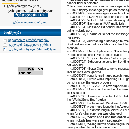
რა არის CompinfoPack?
header field is selected
51 გამოკითხულთა (29%)
[*] First four search scopes in message find
[*] The "Display message groups as message
გამოკითხვა დასრულებულია
[-] (#0005663) Stop messages search not r
[-] (#0005742) LDAP Addressbook search c
[-] (#0004722) Virtual Folders not showing al
გამოკითხვათა არქივი
[-] (#0004597) Backuping IMAP mails fails....
[-] (#0005751) Message list header has whi
using multiple sort
მოქმედება
[-] (#0005757) Character set of the message
not saved
გვერდის რეკომენდირება
[-] (#0003157) Addressing a message to even
Book entries was not possible in a schedule
გვერდის ბეჭდვითი ვერსია
creation
გვერდის რჩეულებში ჩამატება
[-] (#0005555) Many duplicates in "Disable ope
Protection section of Preferences dialog
[-] (#0005730) "Regexp too long" when open
[-] (#0005724) Scheduler actions for Sendin
not working
[-] (#0005793) (Beta) Option to send messa
filter actions was ignored
[-] (#0005374) roughly-estimated attachment
[-] (#0004054) Errors while importing LDIF
do not cancel the entire process
[*] (#0004197) RFC-2231 is now supported 
[-] (#0005550) Moving a filter in the filter tr
filter selected
[-] (#0005769) It was not possible to Use lin
the "Wath&Send files" action
[-] (#0005390) Problem with Windows-1258 c
[-] (#0005578) A cosmetic issue in the Accou
[-] (#0005782) Cosmetic bug in MicroEd cause
when font's character set was changed
[-] (#0005769) Watch and Send files action w
when multiple files were sent separately
[-] (#0005817) Wrong button positioning in th
dialogue when large fonts were used