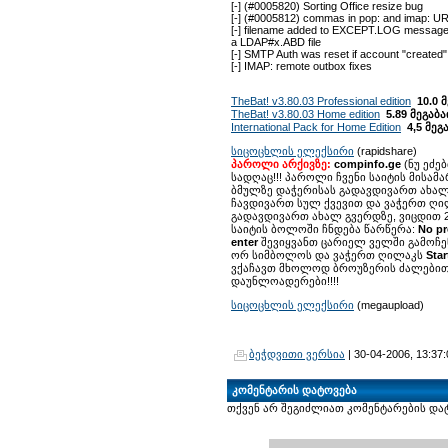
[-] (#0005820) Sorting Office resize bug
[-] (#0005812) commas in pop: and imap: U
[-] filename added to EXCEPT.LOG message 
a LDAP#x.ABD file
[-] SMTP Auth was reset if account "created"
[-] IMAP: remote outbox fixes
TheBat! v3.80.03 Professional edition
10.0 
TheBat! v3.80.03 Home edition
5.89 მეგაბ
International Pack for Home Edition
4,5 მეგ
სიცოცხლის ელექსირი
(rapidshare)
პაროლი არქივზე:
compinfo.ge
(ნუ ეძე
სადღაც!!! პაროლი ჩვენი საიტის მისამართ
ბმულზე დაჭერისას გადავდივართ ახალ
ჩავდივართ სულ ქვევით და ვაჭერთ ღი
გადავდივართ ახალ გვერდზე, ვიცდით 2
საიტის ბოლოში ჩნდება წარწერა:
No pr
enter
შევიყვანთ ცარიელ ველში გამოჩე
ორ სიმბოლოს და ვაჭერთ ღილაკს
Sta
ვქაჩავთ მხოლოდ ბროუზერის ძალებით
დაუნლოადერები!!!!
სიცოცხლის ელექსირი
(megaupload)
ბეჭდვითი ვერსია
| 30-04-2006, 13:37:
კომენტარის დატოვება
თქვენ არ შეგიძლიათ კომენტარების და